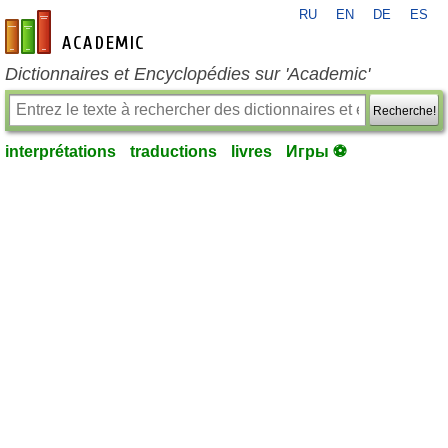
RU
EN
DE
ES
fr-academic.com
Dictionnaires et Encyclopédies sur 'Academic'
Recherche!
interprétations
traductions
livres
Игры ⚽