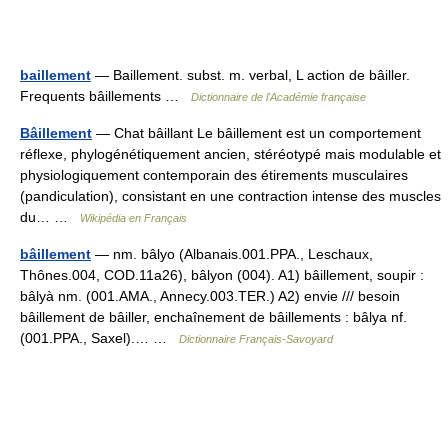
baillement
— Baillement. subst. m. verbal, L action de bâiller.
Frequents bâillements …
Dictionnaire de l'Académie française
Bâillement
— Chat bâillant Le bâillement est un comportement
réflexe, phylogénétiquement ancien, stéréotypé mais modulable et
physiologiquement contemporain des étirements musculaires
(pandiculation), consistant en une contraction intense des muscles
du… …
Wikipédia en Français
bâillement
— nm. bâlyo (Albanais.001.PPA., Leschaux,
Thônes.004, COD.11a26), bâlyon (004). A1) bâillement, soupir :
bâlyà nm. (001.AMA., Annecy.003.TER.) A2) envie /// besoin
bâillement de bâiller, enchaînement de bâillements : bâlya nf.
(001.PPA., Saxel).… …
Dictionnaire Français-Savoyard