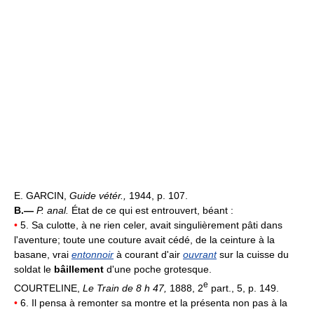
E. GARCIN,
Guide vétér.,
1944, p. 107.
B.—
P. anal.
État de ce qui est entrouvert, béant :
•
5. Sa culotte, à ne rien celer, avait singulièrement pâti dans
l'aventure; toute une couture avait cédé, de la ceinture à la
basane, vrai
entonnoir
à courant d'air
ouvrant
sur la cuisse du
soldat le
bâillement
d'une poche grotesque.
e
COURTELINE,
Le Train de 8 h 47,
1888, 2
part., 5, p. 149.
•
6. Il pensa à remonter sa montre et la présenta non pas à la