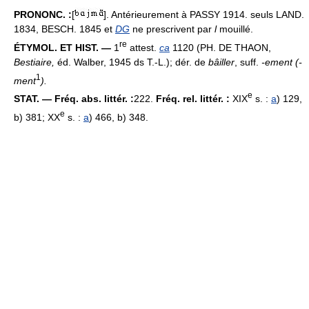
PRONONC. :
[
]. Antérieurement à PASSY 1914. seuls LAND.
1834, BESCH. 1845 et
DG
ne prescrivent par
l
mouillé.
re
ÉTYMOL. ET HIST. —
1
attest.
ca
1120 (PH. DE THAON,
Bestiaire,
éd. Walber, 1945 ds T.-L.); dér. de
bâiller
, suff.
-ement (-
1
ment
).
e
STAT. — Fréq. abs. littér. :
222.
Fréq. rel. littér. :
XIX
s. :
a
) 129,
e
b) 381; XX
s. :
a
) 466, b) 348.