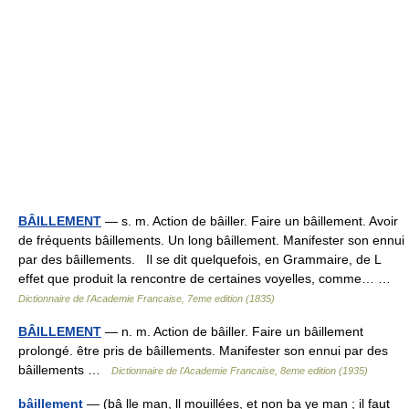
BÂILLEMENT
— s. m. Action de bâiller. Faire un bâillement. Avoir
de fréquents bâillements. Un long bâillement. Manifester son ennui
par des bâillements. Il se dit quelquefois, en Grammaire, de L
effet que produit la rencontre de certaines voyelles, comme… …
Dictionnaire de l'Academie Francaise, 7eme edition (1835)
BÂILLEMENT
— n. m. Action de bâiller. Faire un bâillement
prolongé. être pris de bâillements. Manifester son ennui par des
bâillements …
Dictionnaire de l'Academie Francaise, 8eme edition (1935)
bâillement
— (bâ lle man, ll mouillées, et non ba ye man ; il faut