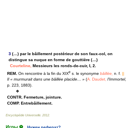
3
(…) par le bâillement postérieur de son faux-col, on
distingue sa nuque en forme de gouttière (…)
Courteline,
Messieurs les ronds-de-cuir, I, 2.
e
REM.
On rencontre à la fin du XIX
s. le synonyme
bâillée,
n. f.
||
Il « murmurait dans une bâillée placide… »
(
A. Daudet,
l'Immortel,
p. 223, 1883).
❖
CONTR.
Fermeture, jointure.
COMP.
Entrebâillement.
Encyclopédie Universelle
.
2012
.
Игры ⚽
Нужен реферат?