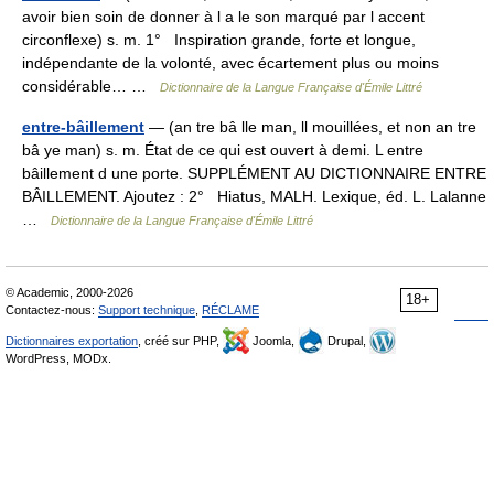
avoir bien soin de donner à l a le son marqué par l accent
circonflexe) s. m. 1° Inspiration grande, forte et longue,
indépendante de la volonté, avec écartement plus ou moins
considérable… …
Dictionnaire de la Langue Française d'Émile Littré
entre-bâillement
— (an tre bâ lle man, ll mouillées, et non an tre
bâ ye man) s. m. État de ce qui est ouvert à demi. L entre
bâillement d une porte. SUPPLÉMENT AU DICTIONNAIRE ENTRE
BÂILLEMENT. Ajoutez : 2° Hiatus, MALH. Lexique, éd. L. Lalanne
…
Dictionnaire de la Langue Française d'Émile Littré
© Academic, 2000-2026
18+
Contactez-nous:
Support technique
,
RÉCLAME
Dictionnaires exportation
, créé sur PHP,
Joomla,
Drupal,
WordPress, MODx.