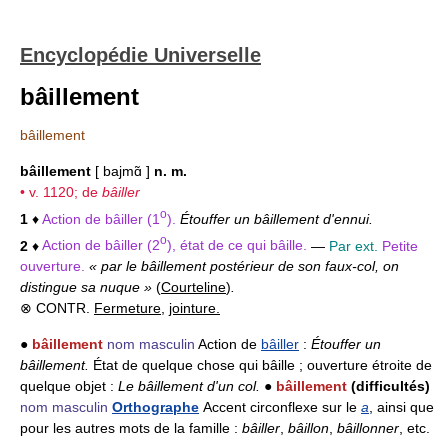
Encyclopédie Universelle
bâillement
bâillement
bâillement
[ bajmɑ̃ ]
n. m.
• v. 1120; de
bâiller
o
1
♦
Action de bâiller (1
).
Étouffer un bâillement d'ennui.
o
2
♦
Action de bâiller (2
), état de ce qui bâille.
—
Par ext.
Petite
ouverture.
« par le bâillement postérieur de son faux-col, on
distingue sa nuque »
(
Courteline
)
.
⊗ CONTR.
Fermeture
,
jointure.
●
bâillement
nom masculin
Action de
bâiller
:
Étouffer un
bâillement.
État de quelque chose qui bâille ; ouverture étroite de
quelque objet :
Le bâillement d'un col.
●
bâillement
(difficultés)
nom masculin
Orthographe
Accent circonflexe sur le
a
, ainsi que
pour les autres mots de la famille :
bâiller
,
bâillon
,
bâillonner
, etc.