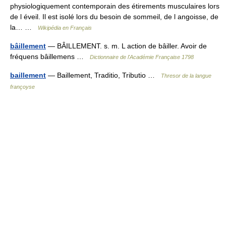
physiologiquement contemporain des étirements musculaires lors
de l éveil. Il est isolé lors du besoin de sommeil, de l angoisse, de
la… …
Wikipédia en Français
bâillement
— BÂILLEMENT. s. m. L action de bâiller. Avoir de
fréquens bâillemens …
Dictionnaire de l'Académie Française 1798
baillement
— Baillement, Traditio, Tributio …
Thresor de la langue
françoyse