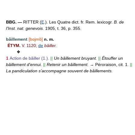
BBG. —
RITTER (
E
.). Les Quatre dict. fr. Rem. lexicogr.
B. de
l'Inst. nat. genevois.
1905, t. 36, p. 355.
bâillement
[bɑjmɑ̃]
n. m.
ÉTYM.
V. 1120;
de
bâiller.
❖
1
Action de bâiller (1.).
||
Un bâillement bruyant.
||
Étouffer un
bâillement d'ennui.
||
Retenir un bâillement.
→ Péroraison, cit. 1.
||
La pandiculation s'accompagne souvent de bâillements.