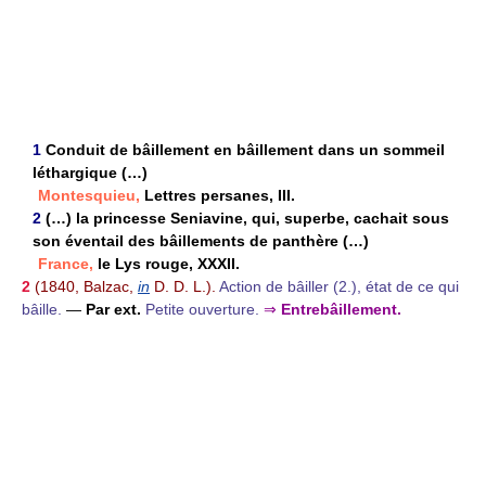
1
Conduit de bâillement en bâillement dans un sommeil
léthargique (…)
Montesquieu,
Lettres persanes, III.
2
(…) la princesse Seniavine, qui, superbe, cachait sous
son éventail des bâillements de panthère (…)
France,
le Lys rouge, XXXII.
2
(1840, Balzac,
in
D. D. L.).
Action de bâiller (2.), état de ce qui
bâille.
—
Par ext.
Petite ouverture.
⇒
Entrebâillement.